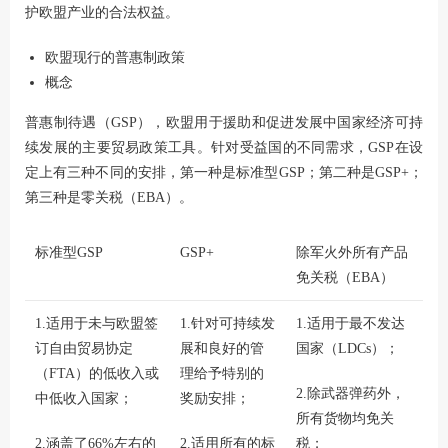
护欧盟产业的合法权益。
欧盟现行的普惠制政策
概念
普惠制待遇（GSP），欧盟用于援助和促进发展中国家经济可持
续发展的主要贸易政策工具。针对受益国的不同需求，GSP在设
定上有三种不同的安排，第一种是标准型GSP；第二种是GSP+；
第三种是零关税（EBA）。
标准型GSP
GSP+
除军火外所有产品
免关税（EBA）
1.适用于未与欧盟签
1.针对可持续发
1.适用于最不发达
订自由贸易协定
展和良好的管
国家（LDCs）；
（FTA）的低收入或
理给予特别的
2.除武器弹药外，
中低收入国家；
奖励安排；
所有货物均免关
2.涵盖了66%左右的
2.适用所有的标
税；