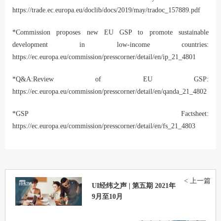
https://trade.ec.europa.eu/doclib/docs/2019/may/tradoc_157889.pdf
*Commission proposes new EU GSP to promote sustainable
development in low-income countries:
https://ec.europa.eu/commission/presscorner/detail/en/ip_21_4801
*Q&A:Review of EU GSP:
https://ec.europa.eu/commission/presscorner/detail/en/qanda_21_4802
*GSP Factsheet:
https://ec.europa.eu/commission/presscorner/detail/en/fs_21_4803
< 上一篇
UI经纬之声 | 第五期 2021年
9月至10月