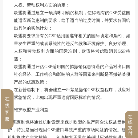
人权、劳动权利方面的协定；
欧盟将通过建立一项清晰明确的机制，使得现有的GSP受益国
能适应新普惠制的要求，给予适当的过度时间，并要求各国给
出具体的实施计划；
欧盟将要求所有的GSP适用国遵守相关的国际协定和条约，如
果发生严重的或者系统性的违反气候和环境保护、良好治理、
人权和劳动权利方面的国际准则，欧盟将考虑取消其GSP待
遇；
欧盟将通过评估GSP适用国的拟撤销优惠待遇的产品对出口国
社会经济、工作机会和影响的人群等因素来判断是否撤销某项
产品的优惠政策；
在新普惠制下，将会建立一种紧急撤销GSP权益程序，以应对
紧急情况，比如出现严重违背国际标准的情况。
在
线
维护欧盟产业利益
客
在
服
线
新普惠制也将通过机制设定来保护欧盟的生产商合法权益受到保
支
护，特别是当出现因GSP进口导致严重的市场问题的情况。这项
付
机制将建立非常措施——允许恢复正常的关税以应对优惠进口激