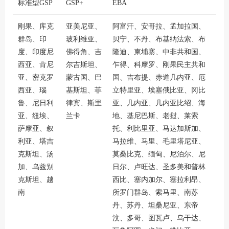
标准型GSP
GSP+
EBA
刚果、库克
亚美尼亚、
阿富汗、安哥拉、孟加拉国、
群岛、印
玻利维亚、
贝宁、不丹、布基纳法索、布
度、印度尼
佛得角、吉
隆迪、柬埔寨、中非共和国、
西亚、肯尼
尔吉斯坦、
乍得、科摩罗、刚果民主共和
亚、密克罗
蒙古国、巴
国、吉布提、赤道几内亚、厄
西亚、瑙
基斯坦、菲
立特里亚、埃塞俄比亚、冈比
鲁、尼日利
律宾、斯里
亚、几内亚、几内亚比绍、海
亚、纽埃、
兰卡
地、基尼巴斯、老挝、莱索
萨摩亚、叙
托、利比里亚、马达加斯加、
利亚、塔吉
马拉维、马里、毛里塔尼亚、
克斯坦、汤
莫桑比克、缅甸、尼泊尔、尼
加、乌兹别
日尔、卢旺达、圣多美和普林
克斯坦、越
西比、塞内加尔、塞拉利昂、
南
所罗门群岛、索马里、南苏
丹、苏丹、坦桑尼亚、东帝
汶、多哥、图瓦卢、乌干达、