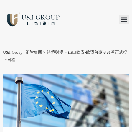
汇智研究
汇智里程
INVEST TO
加入U&
在线支付
U&I Group | 汇智集团
>
跨境财税
>
出口欧盟-欧盟普惠制改革正式提
上日程