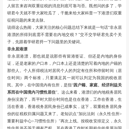
人留言来咨询双重征税的消息到底可靠与否。既然问的多了，学
研君今天就不带大家吃瓜了，干脆来给大家科普一下港漂们双重
征税问题的来龙去脉。
说得这么热闹，大家关注的核心问题总结下来就是一句话“非永居
港漂的所得到底需不需要在内地交税？”交不交学研君先卖个关
子，先跟着学研君捋一下问题里的关键词。
非永居港漂
非永居港漂，那也就是说那些有留港签证、但还是内地的身份
证，还是老家的户口本，户口本上还是清楚的写着内地的户籍的
那些人。个人所得税法对居民个人的判定有住所和停留时间（居
住时间）两个标准，只要满足其一就可以判定为我国的税收居
民。其中，在中国境内有住所，是指“
因
户籍
、家庭、经济利益关
系而在中国境内习惯性居住
”。这么来看，港漂们的内地税务居民
身份没跑了，而平时大部分时间也是住在香港，工作在香港，生
活在香港，香港税务居民身份已成事实，这下，双重税务居民身
份的征税权归属问题又来了。老知识点“加比法则（永久性住所>
重要利益中心>习惯性住所）”再次上线。按税收安排定义，永久
性住所并不等于拥有产权，其在香港工作时长期租住的房屋与国