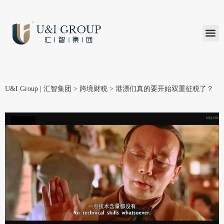
汇智研究
汇智里程
INVEST TO
加入U&
在线支付
U&I Group | 汇智集团
>
跨境财税
>
港漂们真的要开始双重征税了？