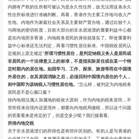
内拥有产权的住所都可被认为是永久性住所，故无法用这条永久
性住所标准进行准确判断。再看，香港作为主要工作地与收入产
生地、内地作为家庭社会关系及主要财产置办地，通过比较个人
与两地的密切程度，目前大部分的非永居港漂的重要利益中心都
是在内地而非香港，内地税务居民的身份就落实了。即使重要利
益中心标准还无法判定，再看习惯性居住标准。中国税收居民认
定规则上原文规定“
所谓习惯性居住，是判定纳税义务人是居民或
非居民的一个法律意义上的标准，不是指实际居住或在某一个特
定时期内的居住地。如因
学习、工作、探亲、旅游等而在中国境
外居住的
，在其原因消除之后，必须回到中国境内居住的个人，
则中国即为该纳税人习惯性居住地。
”怎么样，被判定为内地税务
居民是不是心服口服？
按内地税法属人加属地的税收大原则，作为内地的税务居民，不
管所得来自境内还是境外，都要向内地税局缴税，所以这个问题
的答案看来是肯定的了，但是交多少呢？我们接着看。
所得内地交税
关于非永居港漂们的所得也是有些许区别的。有的人是与香港的
企业签订了合同，本身属于香港公司的员工，工资薪金由香港的