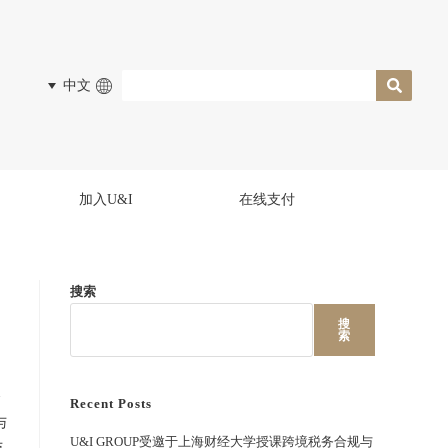
中文
加入U&I
在线支付
搜索
搜
索
合
Recent Posts
与
U&I GROUP受邀于上海财经大学授课跨境税务合规与
与