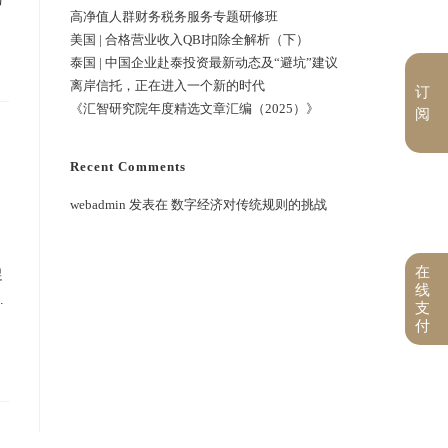
高净值人群财务税务服务专题研修班
美国 | 合格营业收入QBI扣除全解析（下）
泰国 | 中国企业赴泰投资最新动态及“避坑”建议
离岸信托，正在进入一个新的时代
订
《汇智研究院年度精选文章汇编（2025）》
阅
Recent Comments
webadmin
发表在
数字经济对传统规则的挑战
在
促
线
.
支
付