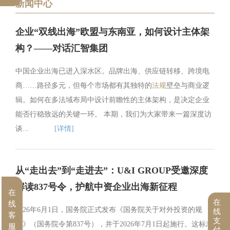
新闻中心
企业“双线出海”欧盟与东南亚，如何设计主体架
构？——对话汇智集团
中国企业出海已进入深水区。品牌出海、供应链转移、跨境电
商……路径多元，但每个市场都有其独特的
法规
壁垒与商业逻
辑。如何在多法域布局中设计前瞻性的主体架构，是决定企业
能否行稳致远的关键一环。 本期，我们为大家带来一篇深度访
谈...
[详情]
从“走出去”到“走进去”：U&I GROUP受邀深度
解读837号令，护航中资企业出海新征程
在
在
线
2026年6月1日，国务院正式发布《国务院关于对外投资的规
线
客
支
定》（国务院令第837号），并于2026年7月1日起施行。这标志
服
付