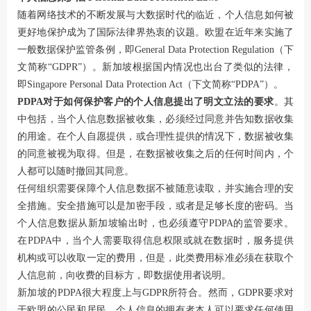
随着网络技术的不断发展与大数据时代的临近，个人信息如何被
更好地保护成为了国际法律界热衷的议题。欧盟在近年来实施了
一般数据保护监管条例，即General Data Protection Regulation（下
文简称“GDPR”）。新加坡根据国内情况也出台了类似的法律，
即Singapore Personal Data Protection Act（下文简称“PDPA”）。
PDPA
对于如何保护客户的个人信息提出了明文立法的要求
。其
中包括，当个人信息数据被收集，必须经过同意并告知数据收集
的用途。在个人自愿提供，或合理性提供的情况下，数据被收集
的同意被视为取得。但是，在数据被收集之后的任何时间内，个
人都可以随时撤回其同意。
任何组织需要保障个人信息数据不被随意读取，并实施合理的安
全措施。安全措施可以是加密手段，或者是足够长度的密码。当
个人信息数据从新加坡输出时，也必须遵守PDPA的监管要求。
在PDPA中，当个人需要取得信息权限或就在数据时，服务提供
机构或可以收取一定的费用，但是，此类费用标准必须在获取个
人信息前，向收费的目标方，即数据使用者说明。
新加坡的PDPA很大程度上与GDPR所符合。然而，GDPR要求对
于欧盟的公民和居民，个人信息的拥有者本人可以要求任何使用