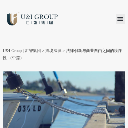
汇智研究
汇智里程
INVEST TO
加入U&
在线支付
U&I Group | 汇智集团
>
跨境法律
>
法律创新与商业自由之间的秩序
性 （中篇）