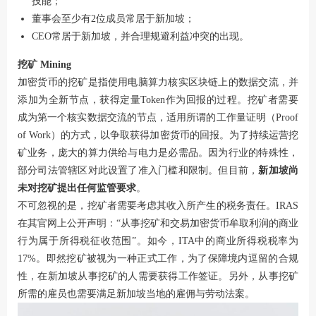
技能；
董事会至少有2位成员常居于新加坡；
CEO常居于新加坡，并合理规避利益冲突的出现。
挖矿 Mining
加密货币的挖矿是指使用电脑算力核实区块链上的数据交流，并
添加为全新节点，获得定量Token作为回报的过程。挖矿者需要
成为第一个核实数据交流的节点，适用所谓的工作量证明（Proof
of Work）的方式，以争取获得加密货币的回报。为了持续运营挖
矿业务，庞大的算力供给与电力是必需品。因为行业的特殊性，
部分司法管辖区对此设置了准入门槛和限制。但目前，
新加坡尚
未对挖矿提出任何监管要求
。
不可忽视的是，挖矿者需要考虑其收入所产生的税务责任。IRAS
在其官网上公开声明：“从事挖矿和交易加密货币牟取利润的商业
行为属于所得税征收范围”。如今，ITA中的商业所得税税率为
17%。即然挖矿被视为一种正式工作，为了保障境内逗留的合规
性，在新加坡从事挖矿的人需要获得工作签证。另外，从事挖矿
所需的雇员也需要满足新加坡当地的雇佣与劳动法案。