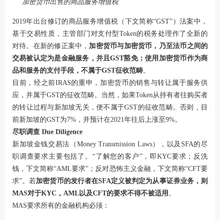
加密货币出售的商品服务增值税
2019年出台修订的商品服务增值税（下文简称“GST”）法案中，
基于交易性质，主管部门对支付型Token的税务处理作了全新的
对待。在新的修正案中，
加密货币与加密货币，乃至法币之间的
交易被认定为是金融服务，并且GST豁免；使用加密货币作为商
品和服务的支付手段，不属于GST征收范畴
。
目前，经之前IRAS的重申，加密货币的销售与转让属于服务供
应，并属于GST的征收范畴。当然，如果Token从持有者往购买者
的转让过程与新加坡无关，便不属于GST的征收范畴。否则，目
前新加坡的GST为7%，并预计在2021年往后上涨至9%。
尽职调查 Due Diligence
新加坡金钱交易法（Money Transmission Laws），以及SFA的尽
职调查要求主要包括了。“了解您的客户”，即KYC要求；反洗
钱，下文简称“AML要求”；反对恐怖主义金融，下文简称“CFT要
求”。若
加密货币的发行者在SFA定义被判定为从事证券业务，则
MAS对于KYC，AML以及CFT的要求不得不被适用
。
MAS要求所有的金融机构必须：