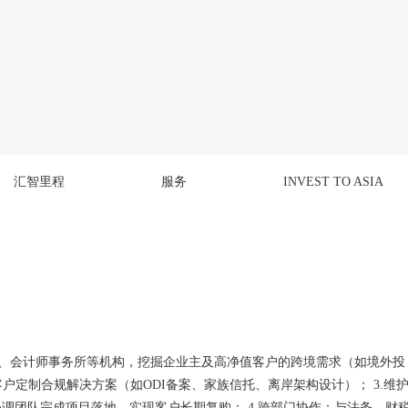
汇智里程
服务
INVEST TO ASIA
所、会计师事务所等机构，挖掘企业主及高净值客户的跨境需求（如境外投
户定制合规解决方案（如ODI备案、家族信托、离岸架构设计）； 3.维
调团队完成项目落地，实现客户长期复购； 4.跨部门协作：与法务、财