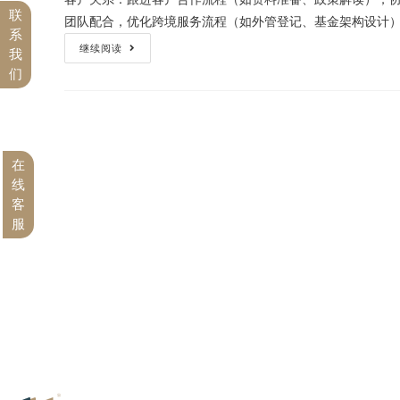
联
团队配合，优化跨境服务流程（如外管登记、基金架构设计）。
系
继续阅读
我
们
在
线
客
服