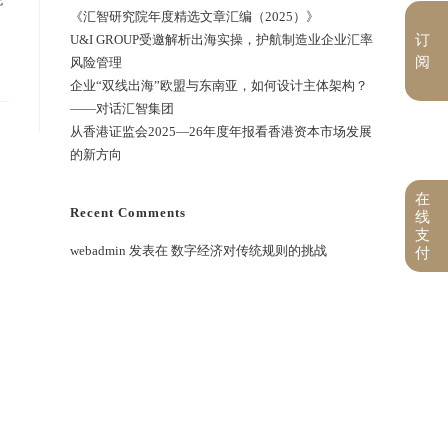
《汇智研究院年度精选文章汇编（2025）》
订
U&I GROUP受邀解析出海实操，护航制造业企业汇率
阅
风险管理
企业“双线出海”欧盟与东南亚，如何设计主体架构？
——对话汇智集团
从香港证监会2025—26年度年报看香港资本市场发展
的新方向
在
Recent Comments
线
支
webadmin
发表在
数字经济对传统规则的挑战
付