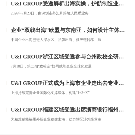
U&I GROUP受邀解析出海实操，护航制造业企业汇率风险管理
2026年7月23日，由深圳市外汇和跨境人民币业务
企业“双线出海”欧盟与东南亚，如何设计主体架构？——对话汇智集团
中国企业出海已进入深水区。品牌出海、供应链转移、跨
U&I GROUP浙江区域受邀参与台州政校企研修班，助力浙企搭建跨境投资合规框架
7月18日，第二期“政校企”协同赋能企业全球化发展
U&I GROUP正式成为上海市企业走出去专业服务联盟成员
上海持续完善企业国际化支撑载体，构建“1+3+X”
U&I GROUP福建区域受邀出席浙商银行福州分行跨境金融服务宣讲会圆满落幕
为精准赋能福州外贸企业稳健出海，助力辖区涉外经营主