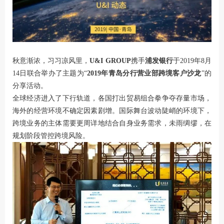
秋意渐浓，习习凉风里，
U&I GROUP
携手
浦发银行
于2019年8月
14日联合举办了主题为“
2019年青岛分行营业部跨境客户沙龙
”的
分享活动。
全球经济进入了下行轨道，各国打出贸易组合拳争夺存量市场，
海外的经营环境不确定因素剧增。国际舞台波动陡峭的环境下，
跨境业务的主体需要更周详地结合自身业务需求，未雨绸缪，在
规划阶段管控跨境风险。