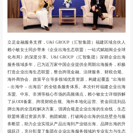
立足金融服务支撑，
U&I GROUP（汇智集团）
福建区域合伙人
赖小敏女士同步带来《企业出海生态联盟：一站式赋能闽企全球
化布局》的深度分享。
U&I GROUP（汇智集团）
深耕企业出海
服务领域多年，已为近万家中国企业提供全周期出海服务，积极
打造企业出海生态联盟，整合跨境金融、法律服务、财税合规、
海外商协会、政策平台等多领域优质资源，构建起覆盖 “出海前
– 出海中 – 出海后” 的全链条服务体系。本次针对福建企业出海
东盟、中东、非洲等核心市场的高频痛点，赖小敏女士详细拆解
了从ODI备案、跨境财税合规、海外本地化运营、资金回流到品
牌出海的全流程解决方案，强调合规是企业出海的生命线，生态
联盟将通过资源共享、抱团赋能，打破闽企出海的信息壁垒与服
务断层，助力企业实现从产品出海到产业链出海、品牌出海的升
级跃迁，充分彰显了集团在企业出海服务领域的专业实力与生态