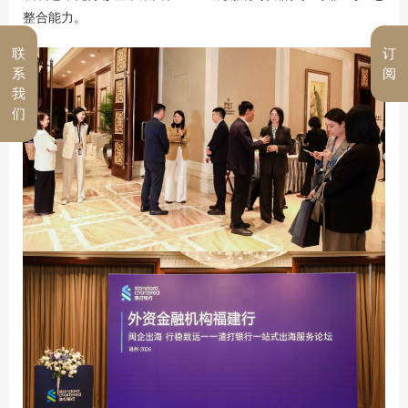
整合能力。
联
订
系
阅
我
们