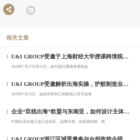
相关文章
U&I GROUP受邀于上海财经大学授课跨境税务合规与高净值人群财务税务服务专题研修班
2026年7月27日至31日，由中国注册税务师协会
U&I GROUP受邀解析出海实操，护航制造业企业汇率风险管理
2026年7月23日，由深圳市外汇和跨境人民币业务
企业“双线出海”欧盟与东南亚，如何设计主体架构？——对话汇智集团
中国企业出海已进入深水区。品牌出海、供应链转移、跨
U&I GROUP浙江区域受邀参与台州政校企研修班，助力浙企搭建跨境投资合规框架