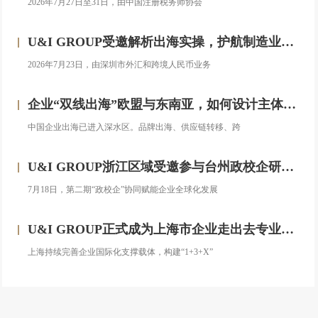
2026年7月27日至31日，由中国注册税务师协会
U&I GROUP受邀解析出海实操，护航制造业企业汇率风险管理
2026年7月23日，由深圳市外汇和跨境人民币业务
企业“双线出海”欧盟与东南亚，如何设计主体架构？——对话汇智集团
中国企业出海已进入深水区。品牌出海、供应链转移、跨
U&I GROUP浙江区域受邀参与台州政校企研修班，助力浙企搭建跨境投资合规框架
7月18日，第二期“政校企”协同赋能企业全球化发展
U&I GROUP正式成为上海市企业走出去专业服务联盟成员
上海持续完善企业国际化支撑载体，构建“1+3+X”