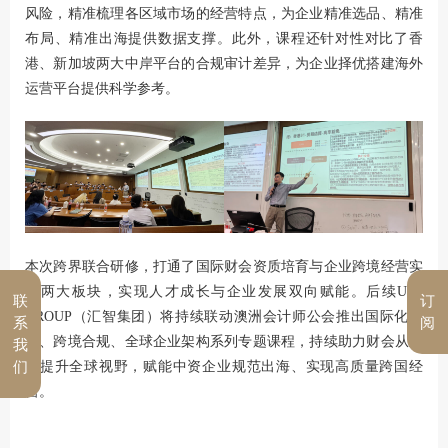
风险，精准梳理各区域市场的经营特点，为企业精准选品、精准
布局、精准出海提供数据支撑。此外，课程还针对性对比了香
港、新加坡两大中岸平台的合规审计差异，为企业择优搭建海外
运营平台提供科学参考。
本次跨界联合研修，打通了国际财会资质培育与企业跨境经营实
操两大板块，实现人才成长与企业发展双向赋能。后续U&I
联
订
GROUP（汇智集团）将持续联动澳洲会计师公会推出国际化财
系
阅
会、跨境合规、全球企业架构系列专题课程，持续助力财会从业
我
者提升全球视野，赋能中资企业规范出海、实现高质量跨国经
们
营。