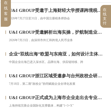
在
线
在
U&I GROUP受邀于上海财经大学授课跨境税务合规与高净值人群财务税务服务专题研修班
客
线
2026年7月27日至31日，由中国注册税务师协会
支
服
付
U&I GROUP受邀解析出海实操，护航制造业企业汇率风险管理
2026年7月23日，由深圳市外汇和跨境人民币业务
企业“双线出海”欧盟与东南亚，如何设计主体架构？——对话汇智集团
中国企业出海已进入深水区。品牌出海、供应链转移、跨
U&I GROUP浙江区域受邀参与台州政校企研修班，助力浙企搭建跨境投资合规框架
7月18日，第二期“政校企”协同赋能企业全球化发展
U&I GROUP正式成为上海市企业走出去专业服务联盟成员
上海持续完善企业国际化支撑载体，构建“1+3+X”