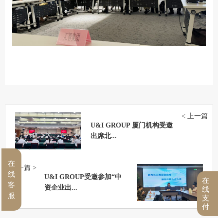
< 上一篇
U&I GROUP 厦门机构受邀
出席北...
在
下一篇 >
线
U&I GROUP受邀参加“中
在
客
资企业出...
线
服
支
付