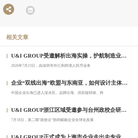
相关文章
U&I GROUP受邀解析出海实操，护航制造业企业汇率风险管理
2026年7月23日，由深圳市外汇和跨境人民币业务
企业“双线出海”欧盟与东南亚，如何设计主体架构？——对话汇智集团
中国企业出海已进入深水区。品牌出海、供应链转移、跨
U&I GROUP浙江区域受邀参与台州政校企研修班，助力浙企搭建跨境投资合规框架
7月18日，第二期“政校企”协同赋能企业全球化发展
U&I GROUP正式成为上海市企业走出去专业服务联盟成员