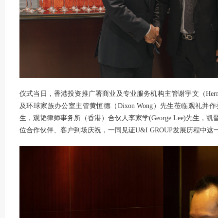
仪式当日，香港投资推广署商业及专业服务机构主管谢宇文（Herm
及环球家族办公室主管黄恒德（Dixon Wong）先生莅临观礼
生，观韬律师事务所（香港）合伙人李家学(George Lee)先生，凯晋A
位合作伙伴、客户到场庆祝，一同见证U&I GROUP发展历程中这