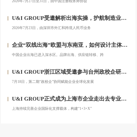
2026年7月27日至31日，由中国注册税务师协会
U&I GROUP受邀解析出海实操，护航制造业企业汇率风险管理
2026年7月23日，由深圳市外汇和跨境人民币业务
企业“双线出海”欧盟与东南亚，如何设计主体架构？——对话汇智集团
中国企业出海已进入深水区。品牌出海、供应链转移、跨
U&I GROUP浙江区域受邀参与台州政校企研修班，助力浙企搭建跨境投资合规框架
7月18日，第二期“政校企”协同赋能企业全球化发展
U&I GROUP正式成为上海市企业走出去专业服务联盟成员
上海持续完善企业国际化支撑载体，构建“1+3+X”