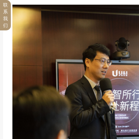
联
系
我
们