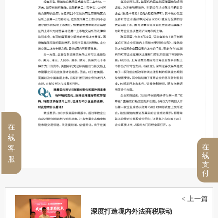
在
线
在
客
线
服
支
付
< 上一篇
深度打造境内外法商税联动