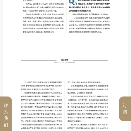
联
订
系
阅
我
们