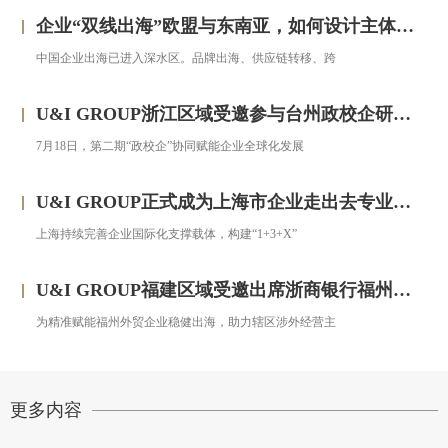
企业“双线出海”欧盟与东南亚，如何设计主体架构？——对话汇智集团
中国企业出海已进入深水区。品牌出海、供应链转移、跨
U&I GROUP浙江区域受邀参与台州政校企研修班，助力浙企搭建跨境投资合规框架
7月18日，第二期“政校企”协同赋能企业全球化发展
U&I GROUP正式成为上海市企业走出去专业服务联盟成员
上海持续完善企业国际化支撑载体，构建“1+3+X”
U&I GROUP福建区域受邀出席浙商银行福州分行跨境金融服务宣讲会圆满落幕
为精准赋能福州外贸企业稳健出海，助力辖区涉外经营主
更多内容