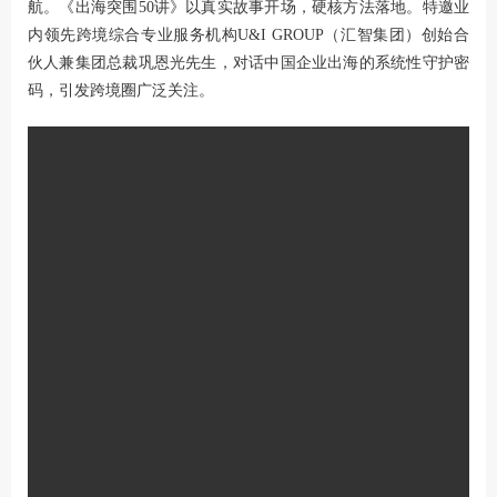
航。《出海突围50讲》以真实故事开场，硬核方法落地。特邀业
内领先跨境综合专业服务机构U&I GROUP（汇智集团）创始合
伙人兼集团总裁巩恩光先生，对话中国企业出海的系统性守护密
码，引发跨境圈广泛关注。