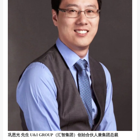
巩恩光 先生 U&I GROUP（汇智集团）创始合伙人兼集团总裁