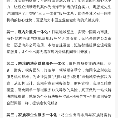
除了真实案例拆解，本期对谈更深入解读了汇智集团的核心竞争
力，让观众清晰看到其作为出海守护者的综合实力。巩恩光先生
详细阐述了汇智的“三大一体化”服务体系，这也是其区别于同类
机构的核心优势，更是助力中国企业稳健出海的关键支撑。
其一，境内外服务一体化：
打破地域壁垒，实现中国境内审批、
海外架构搭建与本地落地服务的无缝衔接，无论是国内ODI审
批，还是海外公司注册、本地合规运营，汇智都能提供全流程衔
接服务，让企业出海无需在境内外机构间来回奔波；
其二，跨境的法商财税服务一体化：
依托自身专业的法律、商
务、财务、税务团队，打破单一领域服务壁垒，如同专业财税法
服务机构那样，为企业提供“法律+财务+税务”跨领域综合解决方
案，从架构设计、合规审查到税务筹划、财务管控，实现全维度
覆盖，避免因单一领域服务缺失导致的风险，真正做到一站式解
决跨境难题，就像为企业解决账务混乱+税务异常+合规漏洞等复
合型问题一样，提供定制化服务；
其三，家族和企业服务一体化：
将企业出海布局与家族财富传