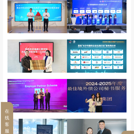
在
线
客
服