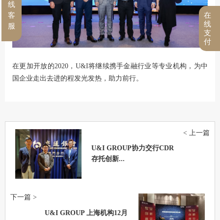
线
客
在
线
服
支
付
在更加开放的2020，U&I将继续携手金融行业等专业机构，为中
国企业走出去进的程发光发热，助力前行。
< 上一篇
U&I GROUP协力交行CDR
存托创新...
下一篇 >
U&I GROUP 上海机构12月