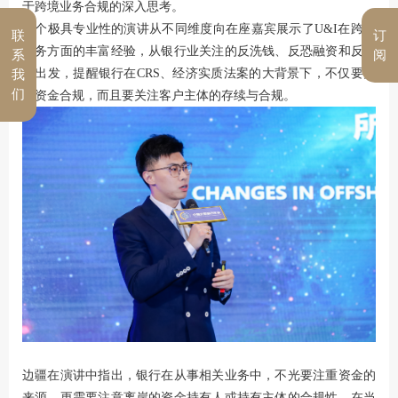
于跨境业务合规的深入思考。
这个极具专业性的演讲从不同维度向在座嘉宾展示了U&I在跨境
联
订
服务方面的丰富经验，从银行业关注的反洗钱、反恐融资和反避
系
阅
税出发，提醒银行在CRS、经济实质法案的大背景下，不仅要关
我
们
注资金合规，而且要关注客户主体的存续与合规。
边疆在演讲中指出，银行在从事相关业务中，不光要注重资金的
来源，更需要注意离岸的资金持有人或持有主体的合规性，在当