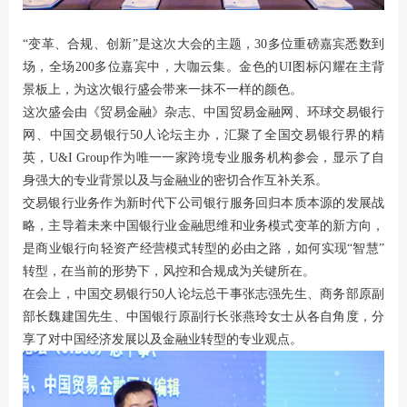
“变革、合规、创新”是这次大会的主题，30多位重磅嘉宾悉数到
场，全场200多位嘉宾中，大咖云集。金色的UI图标闪耀在主背
景板上，为这次银行盛会带来一抹不一样的颜色。
这次盛会由《贸易金融》杂志、中国贸易金融网、环球交易银行
网、中国交易银行50人论坛主办，汇聚了全国交易银行界的精
英，U&I Group作为唯一一家跨境专业服务机构参会，显示了自
身强大的专业背景以及与金融业的密切合作互补关系。
交易银行业务作为新时代下公司银行服务回归本质本源的发展战
略，主导着未来中国银行业金融思维和业务模式变革的新方向，
是商业银行向轻资产经营模式转型的必由之路，如何实现“智慧”
转型，在当前的形势下，风控和合规成为关键所在。
在会上，中国交易银行50人论坛总干事张志强先生、商务部原副
部长魏建国先生、中国银行原副行长张燕玲女士从各自角度，分
享了对中国经济发展以及金融业转型的专业观点。