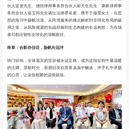
伙人蓝斐先生、德恒律师事务所合伙人郝天生先生、康桥律师事
务所合伙人崔玉同先生诸位法律界名家，携手于振莹女士，在思
想的海洋中扬帆论道。从跨境服务的痛点解析到全球化布局的破
局之策，从风险规避的实战经验到生态构建的长远构想，为在场
者勾勒出韧性全球化的清晰路径。
终章：合影存佳话，扬帆向远洋
快门轻响，全体嘉宾的笑容被永远定格，成为这段征程中最温暖
的注脚。茶歇时分，新朋旧友在茶香袅袅中畅谈，伴手礼中承载
的心意，让这份相聚的温情延续。