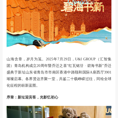
山海含章，岁月为笺。2025年7月29日，U&I GROUP（汇智集
团）青岛机构成立20周年暨乔迁之喜“红瓦铭廿 · 碧海书新”乔迁
盛典于新址
山东省青岛市市南区香港中路颐和国际A座西厅3901
璀璨启幕。各界贤达齐聚一堂，共鉴二十载峥嵘过往，同绘全球
化征程的崭新蓝图。
序章：新址迎宾客，光影忆初心