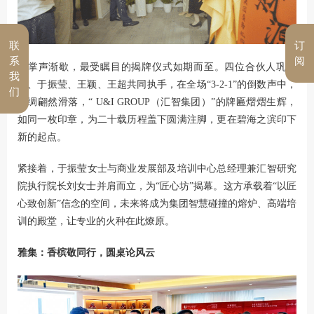
联
订
系
阅
当掌声渐歇，最
受瞩目的揭牌仪式如期而至。四位合伙人巩恩
我
光、于振莹、王颖、王超共同执手，在全场
“
3-2-1
”
的倒数声中，
们
红绸翩然滑落，
“
U&I GROUP（汇智集团）
”
的牌匾熠熠生辉，
如同一枚印章，为二十载历程盖下圆满注脚，更在碧海之滨印下
新的起点。
紧接着，于振莹女士与商业发展部及培训中心总经理兼汇智研究
院执行院长刘女士并肩而立，为
“
匠心坊
”
揭幕。这方承载着
“
以匠
心致创新
”
信念的空间，未来将成为集团智慧碰撞的熔炉、高端培
训的殿堂，让专业的火种在此燎原。
雅集：香槟敬同行，圆桌论风云