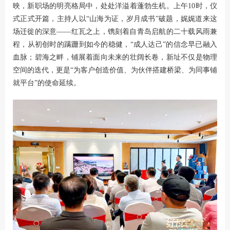
映，新职场的明亮格局中，处处洋溢着蓬勃生机。上午10时，仪
式正式开篇，主持人以
“
山海为证，岁月成书”破题，娓娓道来这
场迁徙的深意——红瓦之上，镌刻着自青岛启航的二十载风雨兼
程，从初创时的蹒跚到如今的稳健，“成人达己”的信念早已融入
血脉；碧海之畔，铺展着面向未来的壮阔长卷，新址不仅是物理
空间的迭代，更是“为客户创造价值、为伙伴搭建桥梁、为同事铺
就平台”的使命延续。