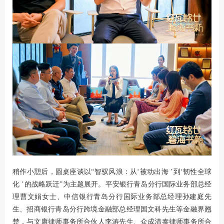
稍作小憩后，圆桌座谈以
“
智驭风浪：从‘被动出海 ’到‘韧性全球
化 ’的战略跃迁
”
为主题展开。平安银行青岛分行国际业务部总经
理曹文娟女士、中信银行青岛分行国际业务部总经理孙建庭先
生、招商银行青岛分行跨境金融部总经理国文科先生等金融界翘
楚，与文康律师事务所合伙人李涛先生、众成清泰律师事务所合