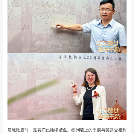
晨曦微露时，嘉宾们已陆续踏至。签到墙上的墨痕与笑颜交相辉