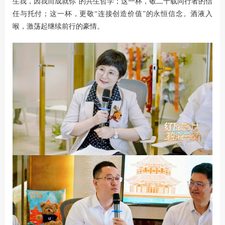
生我，因我而成就你
”
的共生哲学；这一杯，敬二十载同行者的信
任与托付；这一杯，更敬
“
连接创造价值
”
的永恒信念。酒液入
喉，激荡起继续前行的豪情。