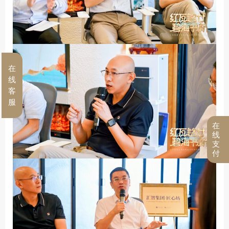
在
线
客
服
在
线
支
付