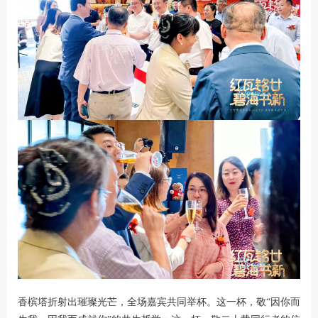
香槟塔折射出璀璨光芒，全场嘉宾共同举杯。这一杯，敬
“
因你而