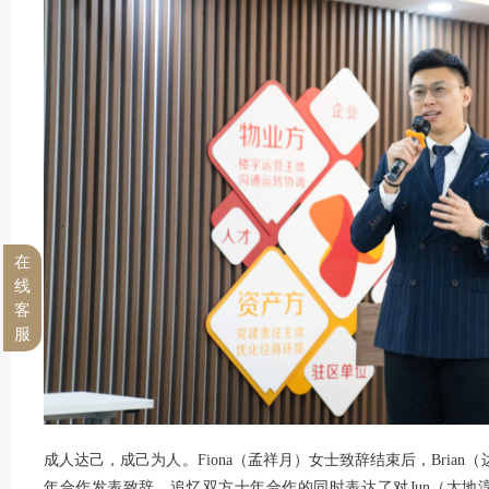
在
线
客
服
成人达己，成己为人。Fiona（孟祥月）女士致辞结束后，Brian（边
年合作发表致辞，追忆双方十年合作的同时表达了对Jun（太地淳