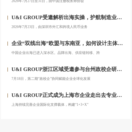
2026年7月27日至31日，由中国注册税务师协会
U&I GROUP受邀解析出海实操，护航制造业企业汇率风险管理
2026年7月23日，由深圳市外汇和跨境人民币业务
企业“双线出海”欧盟与东南亚，如何设计主体架构？——对话汇智集团
中国企业出海已进入深水区。品牌出海、供应链转移、跨
U&I GROUP浙江区域受邀参与台州政校企研修班，助力浙企搭建跨境投资合规框架
7月18日，第二期“政校企”协同赋能企业全球化发展
U&I GROUP正式成为上海市企业走出去专业服务联盟成员
上海持续完善企业国际化支撑载体，构建“1+3+X”