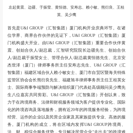
左起黄震、边疆、于振莹、黄恒德、安寿志、赖小敏、熊衍良、王桂
英、吴少鹰
首先是U&I GROUP（汇智集团）厦门机构开业庆典环节。在诸
位学界、商界合作伙伴的见证下，U&I GROUP（汇智集团）厦
门机构盛大开业。由U&I GROUP（汇智集团）重要合作伙伴黄
震、创始合伙人/副总裁，汇智研究院院长边疆先生、创始合伙
人/副总裁于振莹女士、管理合伙人/副总裁黄恒德先生、北京安
杰世泽（厦门）律师事务所主任安寿志先生、U&I GROUP（汇
智集团）福建区域合伙人赖小敏女士、厦门市自贸区暨海关特殊
监管区协会会长熊衍良先生、福建旭丰律师事务所主任王桂英女
士、国际商事争端预防与解决组织厦门代表处高级顾问吴少鹰先
生八位嘉宾共同剪彩。U&I GROUP（汇智集团）开创以来，致
力于在跨境商务、法律和财税服务领域为客户提供专业化、国际
化的跨境咨询及落地服务，拥有近20年的跨境服务经验，为跨境
经营、运作的企业以及民营企业家及其家族提供专业、高效的服
务。厦门机构的成立，将在区域内发挥U&I GROUP跨境商、
法、财、税综合服务优势，专注解决民营企业“走出去”的跨境难