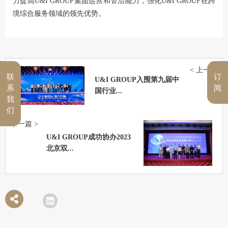
力提高U&I GROUP集团运营和管治能力，强化U&I GROUP在跨
境综合服务领域的领先优势。
< 上一篇
联
订
U&I GROUP入围第九届中
系
阅
国行业...
我
们
下一篇 >
U&I GROUP成功协办2023
北京双...