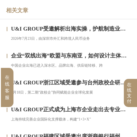
相关文章
U&I GROUP受邀解析出海实操，护航制造业企业汇率风险管理
2026年7月23日，由深圳市外汇和跨境人民币业务
企业“双线出海”欧盟与东南亚，如何设计主体架构？——对话汇智集团
中国企业出海已进入深水区。品牌出海、供应链转移、跨
在
U&I GROUP浙江区域受邀参与台州政校企研修班，助力浙企搭建跨境投资合规框架
线
在
线
客
7月18日，第二期“政校企”协同赋能企业全球化发展
支
服
付
U&I GROUP正式成为上海市企业走出去专业服务联盟成员
上海持续完善企业国际化支撑载体，构建“1+3+X”
U&I GROUP福建区域受邀出席浙商银行福州分行跨境金融服务宣讲会圆满落幕