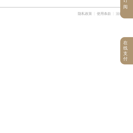
订
阅
隐私政策
使用条款
法律信息
在
线
支
付