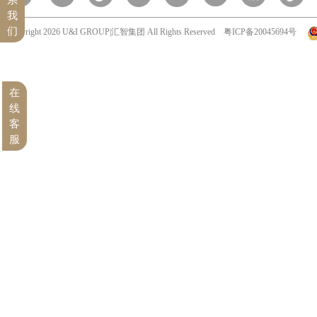
我
们
Copyright 2026 U&I GROUP|汇智集团 All Rights Reserved
粤ICP备20045694号
在
线
客
服