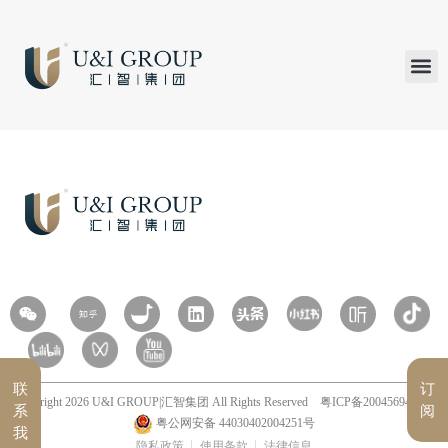
汇智研究
汇智里程
INVEST TO
加入U&
在线支付
联
订
Copyright 2026 U&I GROUP|汇智集团 All Rights Reserved
粤ICP备20045694号
系
阅
粤公网安备 44030402004251号
我
隐私政策
使用条款
法律信息