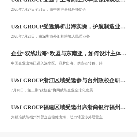
2026年7月27日至31日，由中国注册税务师协会
U&I GROUP受邀解析出海实操，护航制造业企业汇率风险管理
2026年7月23日，由深圳市外汇和跨境人民币业务
企业“双线出海”欧盟与东南亚，如何设计主体架构？——对话汇智集团
中国企业出海已进入深水区。品牌出海、供应链转移、跨
U&I GROUP浙江区域受邀参与台州政校企研修班，助力浙企搭建跨境投资合规框架
7月18日，第二期“政校企”协同赋能企业全球化发展
U&I GROUP福建区域受邀出席浙商银行福州分行跨境金融服务宣讲会圆满落幕
为精准赋能福州外贸企业稳健出海，助力辖区涉外经营主