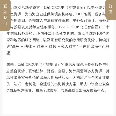
联
订
作为本次活动受邀方，U&I GROUP （
汇智集
团
）以专业能力与
系
阅
生态资源，为出海企业提供跨境架构搭建、ODI 备案、税务与关
我
税合规筹划、合规准入与法律文件审核、境外会计审计、海外上
们
市与投融资支持等全链条服务。U&I GROUP （
汇智集
团
）二十
年跨境服务经验、境内外二十余分支机构、覆盖全球超160个国
家和地区的服务网络，以及汇智研究院的政策研究优势，持续打
造“商务 + 法律 + 财税 + 财顾 + 私人财富” 一体化出海生态联
盟。
未来，U&I GROUP （汇智集团）将继续发挥跨境专业服务与生
态整合优势，联动法律、财税、金融、海外渠道等多方资源，持
续推出高实务价值的出海合规系列活动，为福建乃至全国企业提
供一站式、定制化、全流程的出海解决方案，助力中资企业安全
合规扬帆东南亚、布局全球市场，共筑高质量出海发展新生态。