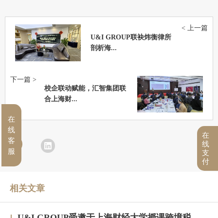
< 上一篇
U&I GROUP联袂炜衡律所
剖析海...
下一篇 >
校企联动赋能，汇智集团联
合上海财...
在
线
在
客
线
服
支
付
相关文章
U&I GROUP受邀于上海财经大学授课跨境税务合规与高净值人群财务税务服务专题研修班