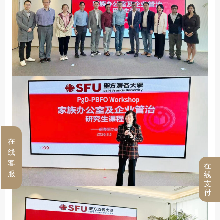
在
线
客
在
服
线
支
付