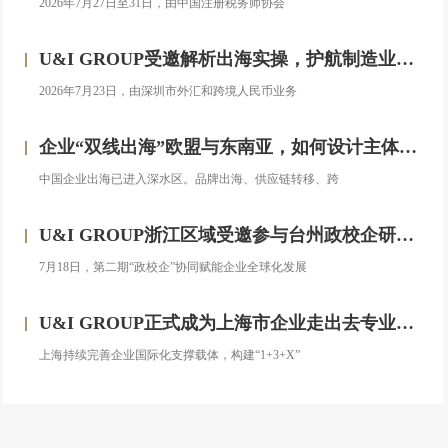
2026年7月27日至31日，由中国注册税务师协会
U&I GROUP受邀解析出海实操，护航制造业企业汇率风险管理
2026年7月23日，由深圳市外汇和跨境人民币业务
企业“双线出海”欧盟与东南亚，如何设计主体架构？——对话汇智集团
中国企业出海已进入深水区。品牌出海、供应链转移、跨
U&I GROUP浙江区域受邀参与台州政校企研修班，助力浙企搭建跨境投资合规框架
7月18日，第二期“政校企”协同赋能企业全球化发展
U&I GROUP正式成为上海市企业走出去专业服务联盟成员
上海持续完善企业国际化支撑载体，构建“1+3+X”