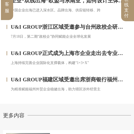
企业“双线出海”欧盟与东南亚，如何设计主体架构？——对话汇智集团
客
线
支
中国企业出海已进入深水区。品牌出海、供应链转移、跨
服
付
U&I GROUP浙江区域受邀参与台州政校企研修班，助力浙企搭建跨境投资合规框架
7月18日，第二期“政校企”协同赋能企业全球化发展
U&I GROUP正式成为上海市企业走出去专业服务联盟成员
上海持续完善企业国际化支撑载体，构建“1+3+X”
U&I GROUP福建区域受邀出席浙商银行福州分行跨境金融服务宣讲会圆满落幕
为精准赋能福州外贸企业稳健出海，助力辖区涉外经营主
更多内容