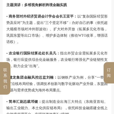
主题演讲：多维视角解析跨境金融实践
•
商务部对外经济贸易会计学会会长王亚平：
以“复杂国际经贸形
势及应对”为主题，提出“三个坚定不移”：办好自己的事（依托超
大规模市场对冲外部波动）、扩大对外开放（拓展多元化市场，
巩固东盟等出口市场）、维护多边体制（推动WTO改革，增强话
语权）。
•
农业银行国际结算处处长吴凡：
指出外贸企业需拓展多元化市
场，银行应提供综合化金融服务，农业银行将强化产业链韧性支
持，助力企业“出海”。
联
订
系
阅
•
建龙集团金融风控总监刘楠：
以钢铁产业为例，分享“一带一
我
路”沿线布局经验，强调技术创新与数字化驱动产业升级，东盟因
们
资源与需求优势成为海外布局重点。
•
简单汇副总裁邓健：
提出制造业出海三大特点（东南亚首站、
输出工业能力、本土化供应链布局），依托科技金融搭建全线上