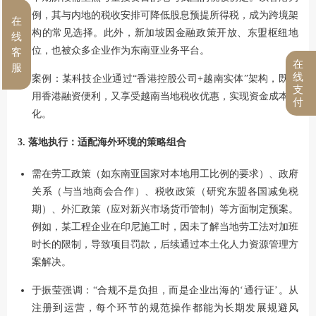
例，其与内地的税收安排可降低股息预提所得税，成为跨境架
在
构的常见选择。此外，新加坡因金融政策开放、东盟枢纽地
线
位，也被众多企业作为东南亚业务平台。
客
在
服
线
案例：某科技企业通过“香港控股公司+越南实体”架构，既利
支
用香港融资便利，又享受越南当地税收优惠，实现资金成本优
付
化。
3. 落地执行：适配海外环境的策略组合
需在劳工政策（如东南亚国家对本地用工比例的要求）、政府
关系（与当地商会合作）、税收政策（研究东盟各国减免税
期）、外汇政策（应对新兴市场货币管制）等方面制定预案。
例如，某工程企业在印尼施工时，因未了解当地劳工法对加班
时长的限制，导致项目罚款，后续通过本土化人力资源管理方
案解决。
于振莹强调：“合规不是负担，而是企业出海的‘通行证’。从
注册到运营，每个环节的规范操作都能为长期发展规避风