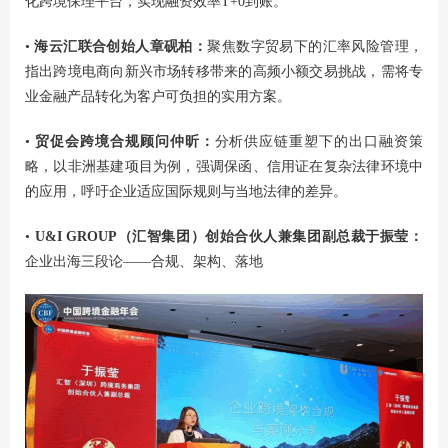
化跨境保理平台，实现融资效率T+0到账。
•
海云汇联合创始人章砚柏：
聚焦数字贸易下的汇率风险管理，
指出跨境电商向新兴市场转移带来的高频小额交易挑战，需将专
业金融产品转化为客户可负担的实用方案。
•
贸促会跨境合规顾问
仲昕
：
分析供应链重塑下的出口融资策
略，以非洲基建项目为例，强调保函、信用证在复杂法律环境中
的应用，呼吁企业适应国际规则与当地法律的差异。
•
U&I GROUP（汇智集团）创始合伙人兼集团副总裁于振莹：
企业出海三段论——合规、架构、落地