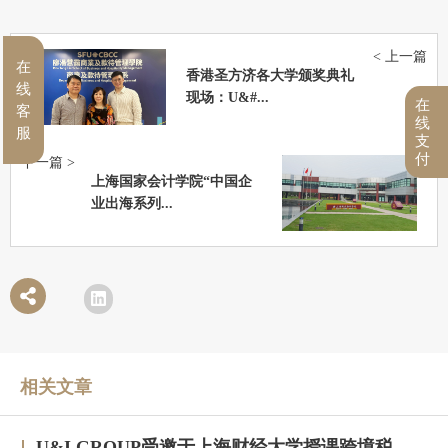
< 上一篇
在
香港圣方济各大学颁奖典礼
线
现场：U&#...
在
客
线
服
支
付
下一篇 >
上海国家会计学院“中国企
业出海系列...
相关文章
U&I GROUP受邀于上海财经大学授课跨境税务合规与高净值人群财务税务服务专题研修班