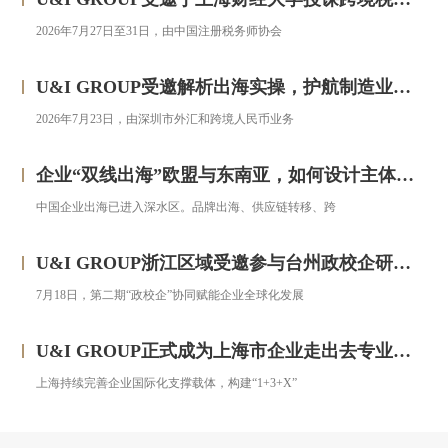
2026年7月27日至31日，由中国注册税务师协会
U&I GROUP受邀解析出海实操，护航制造业企业汇率风险管理
2026年7月23日，由深圳市外汇和跨境人民币业务
企业“双线出海”欧盟与东南亚，如何设计主体架构？——对话汇智集团
中国企业出海已进入深水区。品牌出海、供应链转移、跨
U&I GROUP浙江区域受邀参与台州政校企研修班，助力浙企搭建跨境投资合规框架
7月18日，第二期“政校企”协同赋能企业全球化发展
U&I GROUP正式成为上海市企业走出去专业服务联盟成员
上海持续完善企业国际化支撑载体，构建“1+3+X”