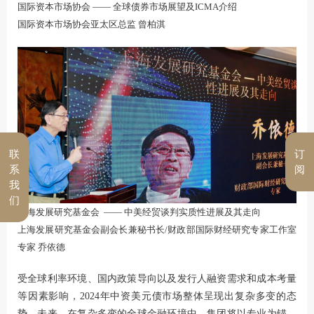
国际资本市场协会 —— 全球债券市场展望及ICMA介绍
国际资本市场协会亚太区总监 曾柏淇
联
订
系
阅
我
们
上海发展研究基金会 —— 中美经贸谈判实质性进展及其走向
上海发展研究基金会副会长兼秘书长/财政部国际财经研究专家工作室
专家 乔依德
受全球利率环境、国内政策导向以及发行人融资需求和成本考量
等因素影响，2024年中资美元债市场整体呈现出复杂多变的态
势。未来，在复杂多变的全球金融环境中，集团将以专业为锚，