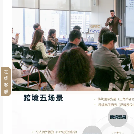
在
线
客
服