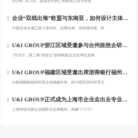
2026年7月23日，由深圳市外汇和跨境人民币业务
企业“双线出海”欧盟与东南亚，如何设计主体架构？——对话汇智集团
中国企业出海已进入深水区。品牌出海、供应链转移、跨
U&I GROUP浙江区域受邀参与台州政校企研修班，助力浙企搭建跨境投资合规框架
7月18日，第二期“政校企”协同赋能企业全球化发展
U&I GROUP福建区域受邀出席浙商银行福州分行跨境金融服务宣讲会圆满落幕
为精准赋能福州外贸企业稳健出海，助力辖区涉外经营主
U&I GROUP正式成为上海市企业走出去专业服务联盟成员
上海持续完善企业国际化支撑载体，构建“1+3+X”