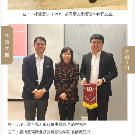
右一：标准普尔（S&P）的高级关系经理 钟尚民先生
在
线
客
在
服
线
支
付
右一：瑞士盈丰私人银行董事总经理 武智先生
右二：廖汤慧霭商业及款待管理学院 袁丽薇院长