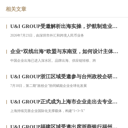
相关文章
U&I GROUP受邀解析出海实操，护航制造业企业汇率风险管理
2026年7月23日，由深圳市外汇和跨境人民币业务
企业“双线出海”欧盟与东南亚，如何设计主体架构？——对话汇智集团
中国企业出海已进入深水区。品牌出海、供应链转移、跨
U&I GROUP浙江区域受邀参与台州政校企研修班，助力浙企搭建跨境投资合规框架
7月18日，第二期“政校企”协同赋能企业全球化发展
U&I GROUP正式成为上海市企业走出去专业服务联盟成员
上海持续完善企业国际化支撑载体，构建“1+3+X”
U&I GROUP福建区域受邀出席浙商银行福州分行跨境金融服务宣讲会圆满落幕