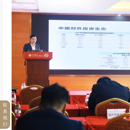
联
系
我
们