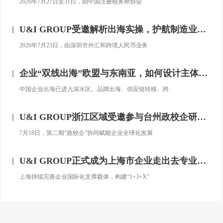
2026年7月27日至31日，由中国注册税务师协会
U&I GROUP受邀解析出海实操，护航制造业企业汇率风险管理
2026年7月23日，由深圳市外汇和跨境人民币业务
企业“双线出海”欧盟与东南亚，如何设计主体架构？——对话汇智集团
中国企业出海已进入深水区。品牌出海、供应链转移、跨
U&I GROUP浙江区域受邀参与台州政校企研修班，助力浙企搭建跨境投资合规框架
7月18日，第二期“政校企”协同赋能企业全球化发展
U&I GROUP正式成为上海市企业走出去专业服务联盟成员
上海持续完善企业国际化支撑载体，构建“1+3+X”