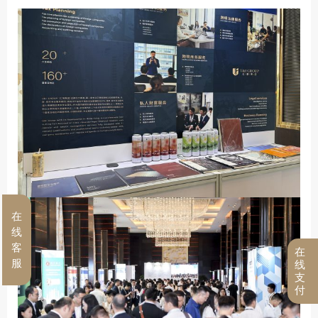
在
线
客
在
服
线
支
付