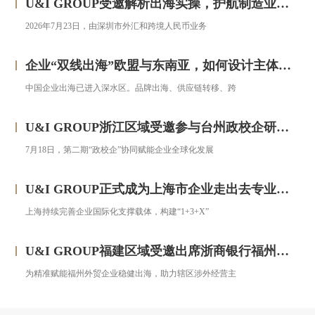
U&I GROUP受邀解析出海实操，护航制造业企业汇率风险管理
2026年7月23日，由深圳市外汇和跨境人民币业务
企业“双线出海”欧盟与东南亚，如何设计主体架构？——对话汇智集团
中国企业出海已进入深水区。品牌出海、供应链转移、跨
U&I GROUP浙江区域受邀参与台州政校企研修班，助力浙企搭建跨境投资合规框架
7月18日，第二期“政校企”协同赋能企业全球化发展
U&I GROUP正式成为上海市企业走出去专业服务联盟成员
上海持续完善企业国际化支撑载体，构建“1+3+X”
U&I GROUP福建区域受邀出席浙商银行福州分行跨境金融服务宣讲会圆满落幕
为精准赋能福州外贸企业稳健出海，助力辖区涉外经营主