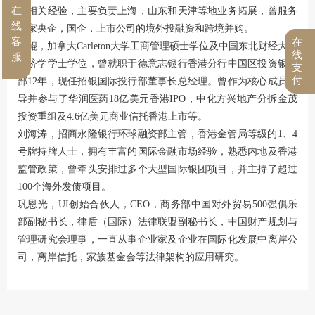
在
务相关经验，主要负责上海，山东和天津等地业务拓展，曾服务
线
多家央企，国企，上市公司的境外投融资和跨境并购。
客
在
张鲲，加拿大Carleton大学工商管理硕士学位及中国东北财经大学
线
服
经济学学士学位，曾就职于德意志银行香港分行中国区投资银行
支
付
部12年，现任招银国际投行部董事长总经理。曾作为核心成员领
导并参与了华润医药18亿美元香港IPO，中化方兴地产分拆金茂
投资重组及4.6亿美元商业信托香港上市等。
刘海涛，招商永隆银行环球融资部主管，香港金管局等级的1、4
号牌持牌人士，拥有丰富的国际金融市场经验，熟悉内地及香港
监管政策，曾牵头安排过多个大型国际银团项目，并主持了超过
100个海外发债项目。
巩恩光，UI创始合伙人，CEO，商务部中国对外贸易500强俱乐
部副秘书长，律盾（国际）法律联盟副秘书长，中国财产规划与
管理研究会理事，一直从事企业家及企业在国际化发展中离岸公
司，离岸信托，家族基金会等法律架构的应用研究。