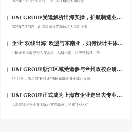
2026年7月27日至31日，由中国注册税务师协会
U&I GROUP受邀解析出海实操，护航制造业企业汇率风险管理
2026年7月23日，由深圳市外汇和跨境人民币业务
企业“双线出海”欧盟与东南亚，如何设计主体架构？——对话汇智集团
中国企业出海已进入深水区。品牌出海、供应链转移、跨
U&I GROUP浙江区域受邀参与台州政校企研修班，助力浙企搭建跨境投资合规框架
7月18日，第二期“政校企”协同赋能企业全球化发展
U&I GROUP正式成为上海市企业走出去专业服务联盟成员
上海持续完善企业国际化支撑载体，构建“1+3+X”