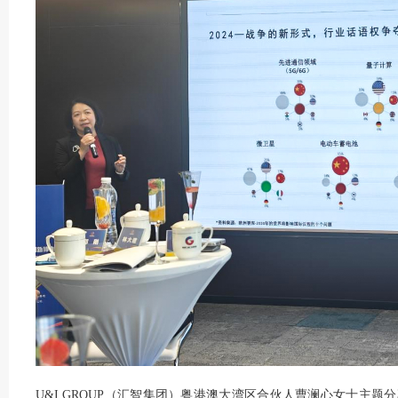
U&I GROUP（汇智集团）粤港澳大湾区合伙人曹澜心女士主