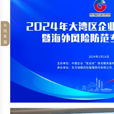
在
线
客
服