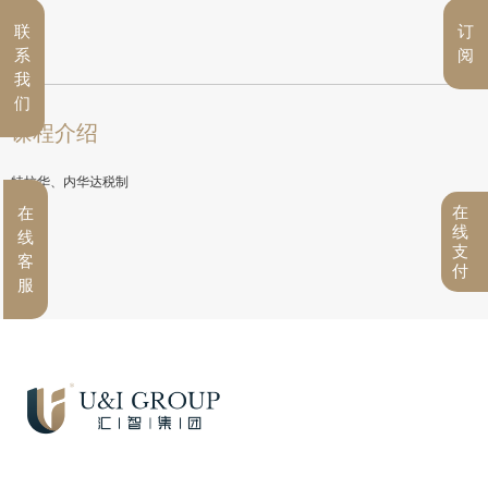
联
订
系
阅
我
们
课程介绍
特拉华、内华达税制
在
在
线
线
支
客
付
服