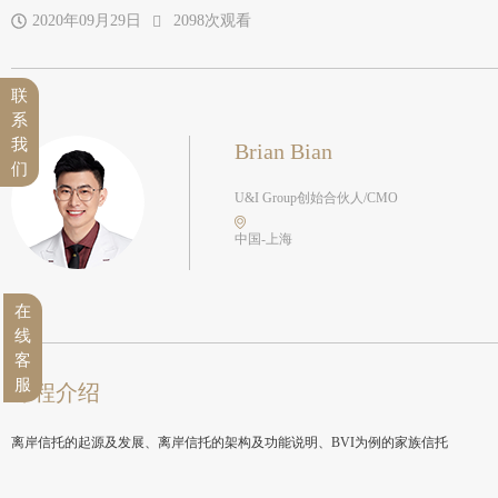
2020年09月29日
2098次观看
联
系
我
Brian Bian
们
U&I Group创始合伙人/CMO
中国-上海
在
线
客
服
课程介绍
离岸信托的起源及发展、离岸信托的架构及功能说明、BVI为例的家族信托