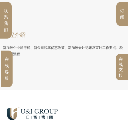
联
订
系
阅
我
们
课程介绍
新加坡企业所得税、新公司税率优惠政策、新加坡会计记账及审计工作要点、税
务申报流程
在
在
线
线
支
客
付
服