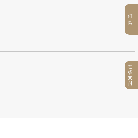
订
阅
在
线
支
付