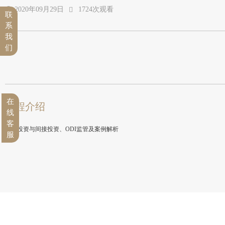
2020年09月29日
1724次观看
联
系
我
们
在
课程介绍
线
客
直接投资与间接投资、ODI监管及案例解析
服