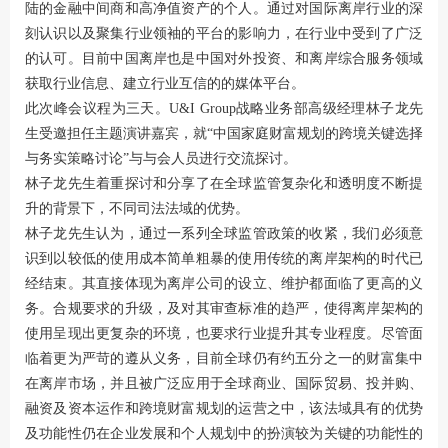
陆的金融中间商和高净值资产的个人。通过对国际离岸行业的深
刻认识以及聚集行业领袖的平台的影响力，在行业中受到了广泛
的认可。目前中国离岸也是中国对外投资、和离岸综合服务领域
获取行业信息、建立行业互信的的媒体平台。
此次峰会议程为三天。U&I Group战略业务部高级经理林子龙先
生受邀担任主题演讲嘉宾，就“中国家庭财富规划的跨境关键选择
与务实策略讨论”与与会人员进行交流探讨。
林子龙先生着重探讨和分享了在全球监管复杂化和透明度不断提
升的背景下，不同司法法域的优势。
林子龙先生认为，通过一系列全球监管政策的收紧，我们必须意
识到以较低的使用成本简单粗暴的使用传统的离岸架构的时代已
经结束。其直接体现为离岸公司的设立、维护都面临了更高的义
务。合规要求的升级，及对其审查标准的趋严，使得离岸架构的
使用呈现出更复杂的环境，也要求行业提升其专业程度。尽管面
临着更为严苛的遵从义务，目前全球仍有约五分之一的财富集中
在离岸市场，并且被广泛应用于全球商业、国际贸易、投并购、
融资及资本运作和跨境财富规划的运营之中，该法域具有的优势
及功能性仍在企业发展和个人规划中的扮演较为关键的功能性的