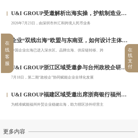
U&I GROUP受邀解析出海实操，护航制造业企业汇率风险管理
2026年7月23日，由深圳市外汇和跨境人民币业务
企业“双线出海”欧盟与东南亚，如何设计主体架构？——对话汇智集团
在
线
在
中国企业出海已进入深水区。品牌出海、供应链转移、跨
线
客
支
服
付
U&I GROUP浙江区域受邀参与台州政校企研修班，助力浙企搭建跨境投资合规框架
7月18日，第二期“政校企”协同赋能企业全球化发展
U&I GROUP福建区域受邀出席浙商银行福州分行跨境金融服务宣讲会圆满落幕
为精准赋能福州外贸企业稳健出海，助力辖区涉外经营主
更多内容